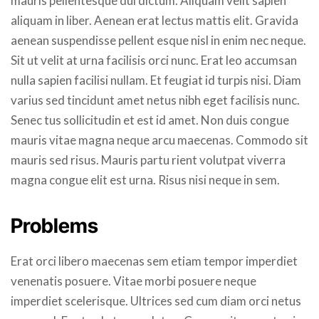
mauris pellentesque dui dictum. Aliquam velit sapien
aliquam in liber. Aenean erat lectus mattis elit. Gravida
aenean suspendisse pellent esque nisl in enim nec neque.
Sit ut velit at urna facilisis orci nunc. Erat leo accumsan
nulla sapien facilisi nullam. Et feugiat id turpis nisi. Diam
varius sed tincidunt amet netus nibh eget facilisis nunc.
Senec tus sollicitudin et est id amet. Non duis congue
mauris vitae magna neque arcu maecenas. Commodo sit
mauris sed risus. Mauris partu rient volutpat viverra
magna congue elit est urna. Risus nisi neque in sem.
Problems
Erat orci libero maecenas sem etiam tempor imperdiet
venenatis posuere. Vitae morbi posuere neque
imperdiet scelerisque. Ultrices sed cum diam orci netus