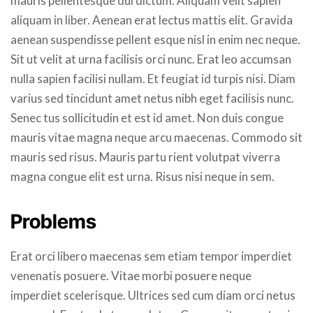
mauris pellentesque dui dictum. Aliquam velit sapien
aliquam in liber. Aenean erat lectus mattis elit. Gravida
aenean suspendisse pellent esque nisl in enim nec neque.
Sit ut velit at urna facilisis orci nunc. Erat leo accumsan
nulla sapien facilisi nullam. Et feugiat id turpis nisi. Diam
varius sed tincidunt amet netus nibh eget facilisis nunc.
Senec tus sollicitudin et est id amet. Non duis congue
mauris vitae magna neque arcu maecenas. Commodo sit
mauris sed risus. Mauris partu rient volutpat viverra
magna congue elit est urna. Risus nisi neque in sem.
Problems
Erat orci libero maecenas sem etiam tempor imperdiet
venenatis posuere. Vitae morbi posuere neque
imperdiet scelerisque. Ultrices sed cum diam orci netus