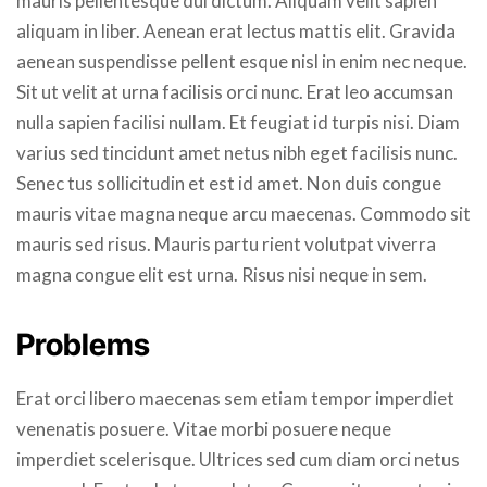
mauris pellentesque dui dictum. Aliquam velit sapien
aliquam in liber. Aenean erat lectus mattis elit. Gravida
aenean suspendisse pellent esque nisl in enim nec neque.
Sit ut velit at urna facilisis orci nunc. Erat leo accumsan
nulla sapien facilisi nullam. Et feugiat id turpis nisi. Diam
varius sed tincidunt amet netus nibh eget facilisis nunc.
Senec tus sollicitudin et est id amet. Non duis congue
mauris vitae magna neque arcu maecenas. Commodo sit
mauris sed risus. Mauris partu rient volutpat viverra
magna congue elit est urna. Risus nisi neque in sem.
Problems
Erat orci libero maecenas sem etiam tempor imperdiet
venenatis posuere. Vitae morbi posuere neque
imperdiet scelerisque. Ultrices sed cum diam orci netus